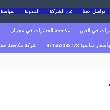
تواصل معنا
عن الشركة
المدونة
سياسة 
رات في العين
مكافحة الحشرات في عجمان
م
بة 971552393173
شركة مكافحة حش